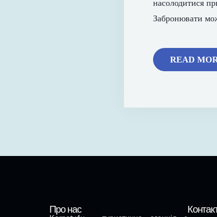
насолодитися пр
Забронювати мож
READ MO
Про нас
Контак