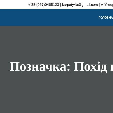
Skip
+ 38 (097)0465123 | karpaty4u@gmail.com | м.Ужго
to
content
ГОЛОВНА
Позначка:
Похід