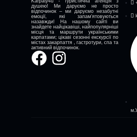
Karpaty4u - туристична агенція з
душею! Ми даруємо не просто
відпочинок – ми даруємо незабутні
емоції, які запам'ятовуються
назавжди! На нашому сайті ви
знайдете найцікавіші, найпопулярніші
місця та маршрути українськими
карпатами; цікаві сезонні екскурсії по
містах закарпаття , гастротури, спа та
активний відпочинок.
м.