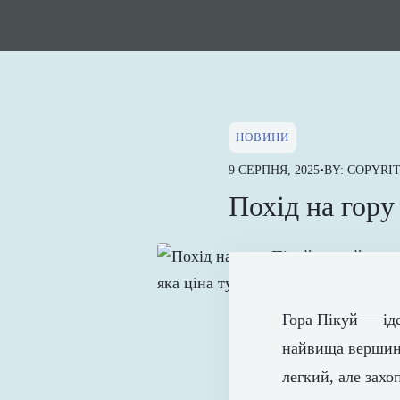
НОВИНИ
9 СЕРПНЯ, 2025
•
BY: COPYRI
Похід на гор
Гора Пікуй — ід
найвища вершина
легкий, але захо