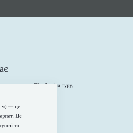
ає
8 м) — це
арпат. Це
тушні та