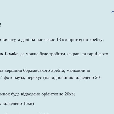
!
исоту, а далі на нас чекає 18 км пригод по хребту:
ри Гимба
, де можна буде зробити яскраві та гарні фото
ща вершина боржавського хребта, мальовнича
" фотопауза, перекус (на відпочинок відведено 20-
инок буде відведено орієнтовно 20хв)
к відведено 15хв)