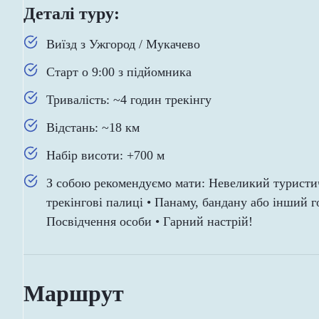
Деталі туру:
Виїзд з Ужгород / Мукачево
Старт о 9:00 з підйомника
Тривалість: ~4 годин трекінгу
Відстань: ~18 км
Набір висоти: +700 м
З собою рекомендуємо мати: Невеликий туристич
трекінгові палиці • Панаму, бандану або інший г
Посвідчення особи • Гарний настрій!
Маршрут