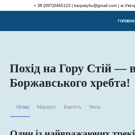
Skip
+ 38 (097)0465123 | karpaty4u@gmail.com | м.Ужго
to
content
ГОЛОВНА
Похід на Гору Стій —
Боржавського хребта!
Огляд
Маршрут
Вартість
Мапа
Один із найвражаючих трекі