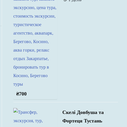
₴
700
Скелі Довбуша та
Фортеця Тустань