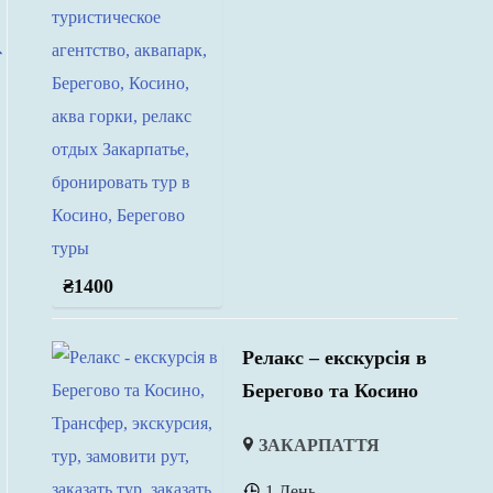
₴
1400
Релакс – екскурсія в
Берегово та Косино
ЗАКАРПАТТЯ
1 День