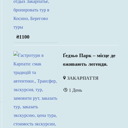
₴
1100
Ґедзьо Парк – місце де
оживають легенди.
ЗАКАРПАТТЯ
1 День