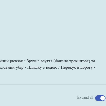
ний рюкзак • Зручне взуття (бажано трекінгове) та
оловний убір • Пляшку з водою / Перекус в дорогу •
Expand all