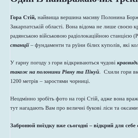
Гора Стій,
найвища вершина масиву Полонина Борж
Закарпатській області. Вона відома не лише своєю 
радянською військовою радіолокаційною станцією (
станції
– фундаменти та руїни білих куполів, які к
У гарну погоду з гори відкриваються чудові
краєвид
також на полонини Рівну та Пікуй
. Схили гори вк
1200 метрів – заростями чорниці.
Неодмінно зробіть фото на горі Стій, адже вона вра
тут нагадають Вам про величні букові ліси та оксами
Забронюй поїздку вже сьогодні – відкрий для себ