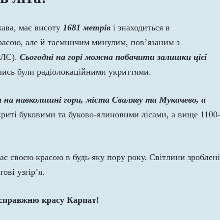
ава, має висоту
1681 метрів
і знаходиться в
красою, але й таємничим минулим, пов’язаним з
РЛС).
Сьогодні на горі можна побачити залишки цієї
олись були радіолокаційними укриттями.
и на навколишні гори, міста Сваляву та Мукачево, а
риті буковими та буково-ялиновими лісами, а вище 1100
жає своєю красою в будь-яку пору року. Світлини зроблені
тові узгір’я.
е справжню красу Карпат!