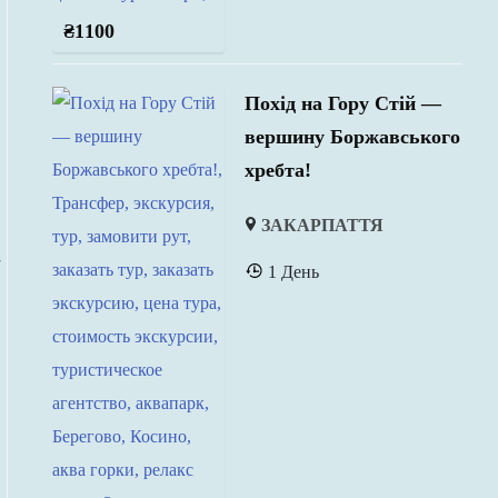
₴
1100
Похід на Гору Стій —
вершину Боржавського
хребта!
ЗАКАРПАТТЯ
-
1 День