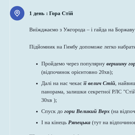
1 день :
Гора Стій
Виїжджаємо з Ужгорода – і гайда на Боржаву
Підйомник на Гимбу допоможе легко набрати в
Пройдемо через популярну
вершину го
(відпочинок орієнтовно 20хв);
Далі на нас чекає
її велич Стій
, найви
панорама, залишки секретної РЛС "Стій
30хв );
Спуск до
гори Великий Верх
(на відпоч
І на кінець
Ряпецька
(тут на відпочино