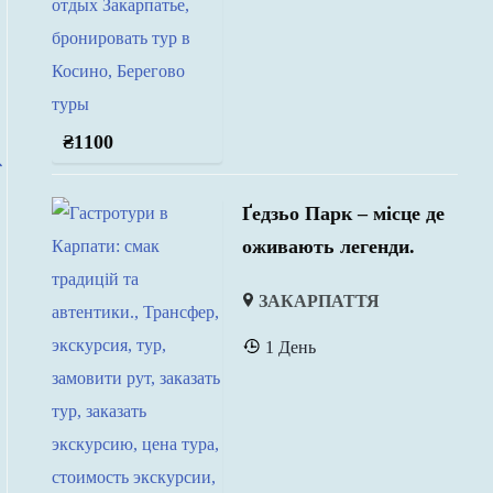
₴
1100
Ґедзьо Парк – місце де
оживають легенди.
ЗАКАРПАТТЯ
1 День