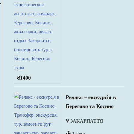
у
₴
1400
Релакс – екскурсія в
Берегово та Косино
ЗАКАРПАТТЯ
1 День