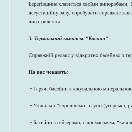
Берегівщина славиться своїми виноробами. У
дегустаційну залу, спробувати справжнє зака
виготовлення.
3.
Термальний комплекс “Косино”
Справжній релакс у відкритих басейнах з т
На вас чекають:
• Гарячі басейни з лікувальною мінерально
• Унікальні “королівські” сауни (угорська, 
• Басейни з гейзерами, гідромасажем, “каво