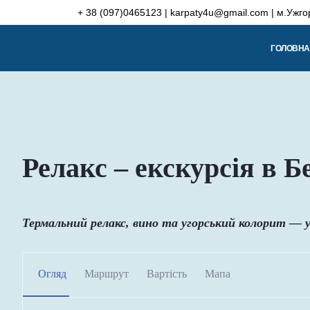
Skip
+ 38 (097)0465123 | karpaty4u@gmail.com | м.Ужго
to
content
ГОЛОВНА
Релакс – екскурсія в Б
Термальний релакс, вино та угорський колорит — у
Огляд
Маршрут
Вартість
Мапа