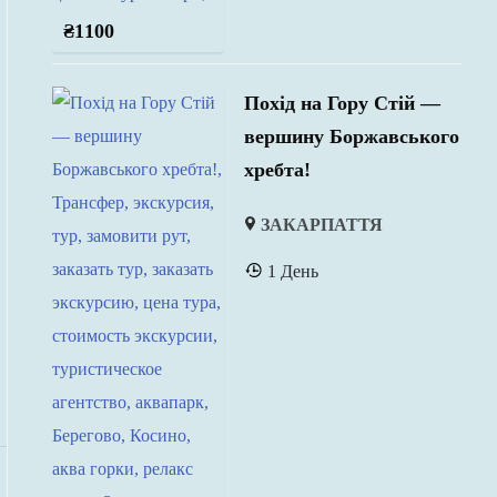
₴
1100
Похід на Гору Стій —
вершину Боржавського
хребта!
ЗАКАРПАТТЯ
1 День