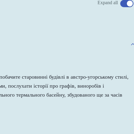
Expand all
обачите старовинні будівлі в австро-угорському стилі,
, послухати історії про графів, виноробів і
льного термального басейну, збудованого ще за часів