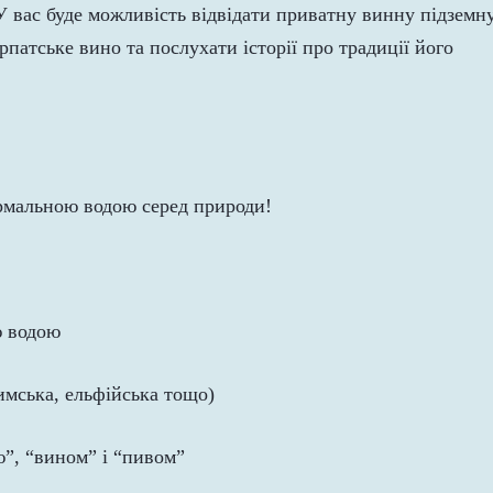
 вас буде можливість відвідати приватну винну підземн
рпатське вино та послухати історії про традиції його
ермальною водою серед природи!
ю водою
римська, ельфійська тощо)
ю”, “вином” і “пивом”