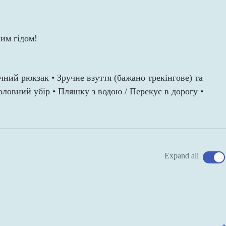
им гідом!
ний рюкзак • Зручне взуття (бажано трекінгове) та
оловний убір • Пляшку з водою / Перекус в дорогу •
Expand all