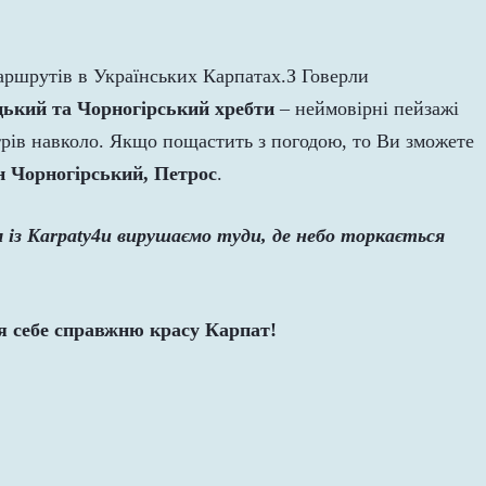
ршрутів в Українських Карпатах.З Говерли
ький та Чорногірський хребти
– неймовірні пейзажі
трів навколо. Якщо пощастить з погодою, то Ви зможете
н Чорногірський, Петрос
.
 із Karpaty4u вирушаємо туди, де небо торкається
ля себе справжню красу Карпат!