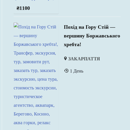
₴
1100
Похід на Гору Стій —
вершину Боржавського
хребта!
ЗАКАРПАТТЯ
1 День