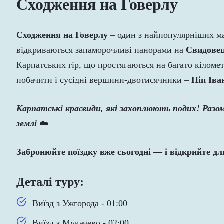
Сходження на Говерлу
Сходження на Говерлу
– один з найпопулярніших ма
відкриваються запаморочливі панорами на
Свидовец
Карпатських гір, що простягаються на багато кіломе
побачити і сусідні вершини-двотисячники –
Піп Іва
Карпатські краєвиди, які захоплюють подих!
Разом
землі
☁️
Забронюйте поїздку вже сьогодні — і відкрийте д
Деталі туру:
Виїзд з Ужгорода - 01:00
Виїзд з Мукачево - 02:00