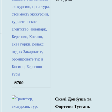
₴
700
Скелі Довбуша та
Фортеця Тустань