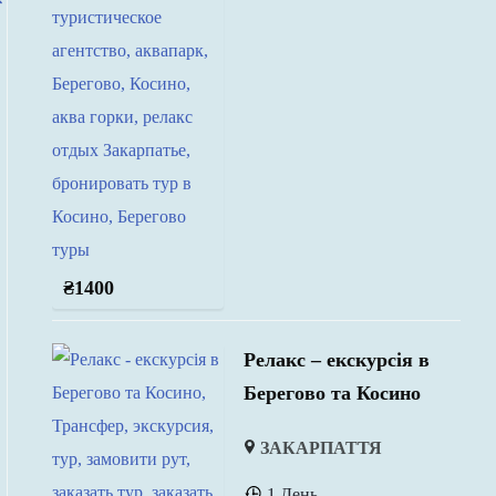
₴
1400
Релакс – екскурсія в
Берегово та Косино
ЗАКАРПАТТЯ
1 День