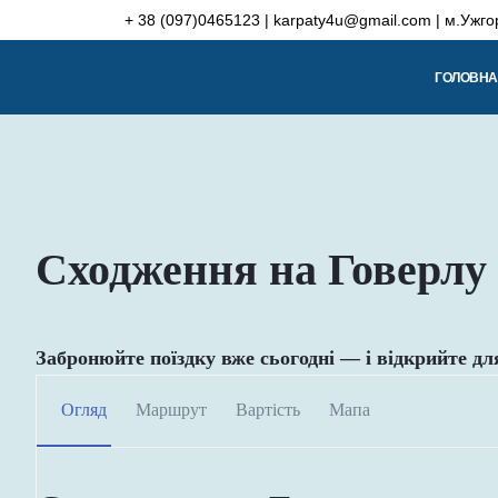
Skip
+ 38 (097)0465123 | karpaty4u@gmail.com | м.Ужго
to
content
ГОЛОВНА
Сходження на Говерлу
Забронюйте поїздку вже сьогодні — і відкрийте д
Огляд
Маршрут
Вартість
Мапа