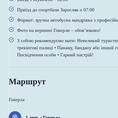
Приїзд до спортбази Заросляк о 07:00
Формат: зручна автобусна мандрівка з професійн
Фото на вершині Говерли – обов’язково!
З собою рекомендуємо мати: Невеликий туристич
трекінгові палиці • Панаму, бандану або інший г
Посвідчення особи • Гарний настрій!
Маршрут
Говерла
1 день :
Говерла