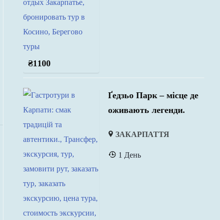
₴
1100
Ґедзьо Парк – місце де
оживають легенди.
ЗАКАРПАТТЯ
1 День