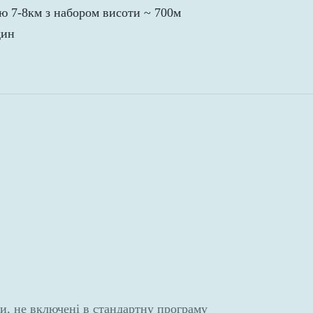
 7-8км з набором висоти ~ 700м
дин
ни, не включені в стандартну програму