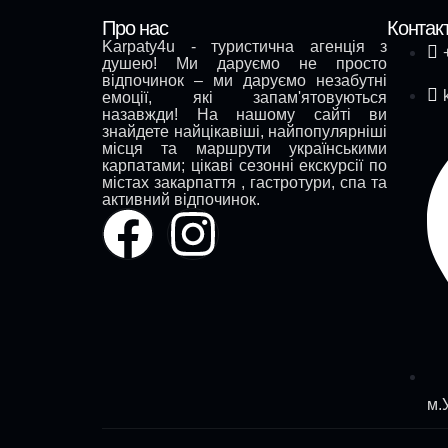
Про нас
Контак
Karpaty4u - туристична агенція з
душею! Ми даруємо не просто
відпочинок – ми даруємо незабутні
емоції, які запам'ятовуються
назавжди! На нашому сайті ви
знайдете найцікавіші, найпопулярніші
місця та маршрути українськими
карпатами; цікаві сезонні екскурсії по
містах закарпаття , гастротури, спа та
активний відпочинок.
м.