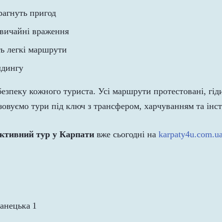
рагнуть пригод
вичайні враження
ть легкі маршрути
лдингу
безпеку кожного туриста. Усі маршрути протестовані, гід
зовуємо тури під ключ з трансфером, харчуванням та інс
ктивний тур у Карпати
вже сьогодні на
karpaty4u.com.u
ранецька 1