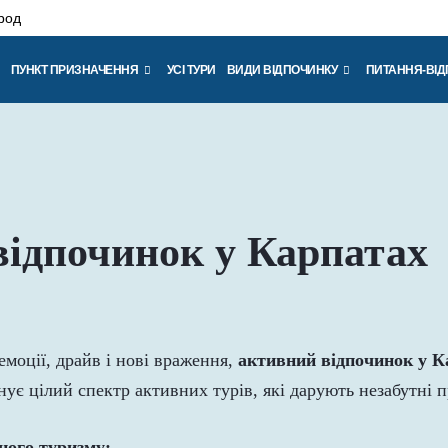
род
ПУНКТ ПРИЗНАЧЕННЯ
УСІ ТУРИ
ВИДИ ВІДПОЧИНКУ
ПИТАННЯ-ВІД
ідпочинок у Карпатах
емоції, драйв і нові враження,
активний відпочинок у К
ує цілий спектр активних турів, які дарують незабутні пр
ного туризму: