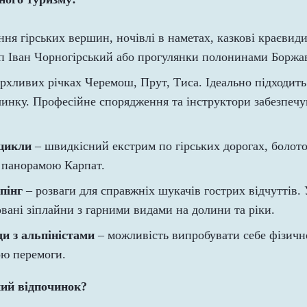
ння гірських вершин, ночівлі в наметах, казкові краєвид
іп Іван Чорногірський або прогулянки полонинами Боржав
рхливих річках Черемош, Прут, Тиса. Ідеально підходить 
инку. Професійне спорядження та інструктори забезпечу
цикли
– швидкісний екстрим по гірських дорогах, болото
з панорамою Карпат.
пінг
– розваги для справжніх шукачів гострих відчуттів. 
ані зіплайни з гарними видами на долини та ріки.
ди з альпіністами
– можливість випробувати себе фізично
ю перемоги.
ний відпочинок?