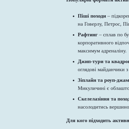
Піші походи
– підкоре
на Говерлу, Петрос, П
Рафтинг
– сплав по бу
корпоративного відпоч
максимум адреналіну.
Джип-тури та квадро
оглядові майданчики 
Зіплайн та роуп-джам
Микуличині є облаштов
Скелелазіння та похо
насолодитись вершино
Для кого підходить актив