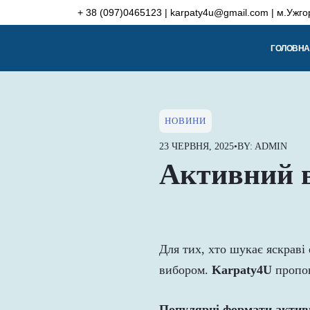
Skip
+ 38 (097)0465123 | karpaty4u@gmail.com | м.Ужго
to
content
ГОЛОВНА
НОВИНИ
23 ЧЕРВНЯ, 2025
•
BY: ADMIN
Активний в
Для тих, хто шукає яскраві 
вибором.
Karpaty4U
пропон
Популярні формати актив