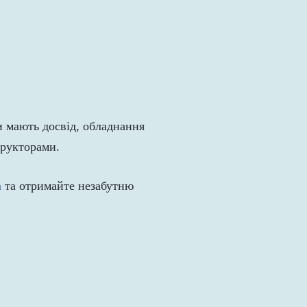
и мають досвід, обладнання
трукторами.
a
та отримайте незабутню