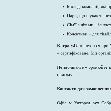
Молоді компанії, які п
Пари, що шукають нез
Сім’ї з дітьми – існую
Колективи – для тімбі
Karpaty4U
піклується про 
– сертифіковане. Ми органі
Не зволікайте – бронюйте
а
пригоду!
Контакти для замовлення:
Офіс: м. Ужгород, вул. Соб