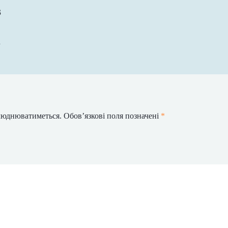
3
m
илюднюватиметься.
Обов’язкові поля позначені
*