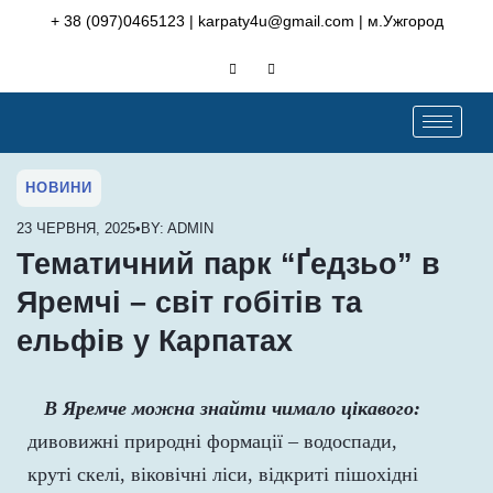
Skip
+ 38 (097)0465123 | karpaty4u@gmail.com | м.Ужгород
to
content
НОВИНИ
23 ЧЕРВНЯ, 2025
•
BY: ADMIN
Тематичний парк “Ґедзьо” в
Яремчі – світ гобітів та
ельфів у Карпатах
В Яремче можна знайти чимало цікавого:
дивовижні природні формації – водоспади,
круті скелі, віковічні ліси, відкриті пішохідні