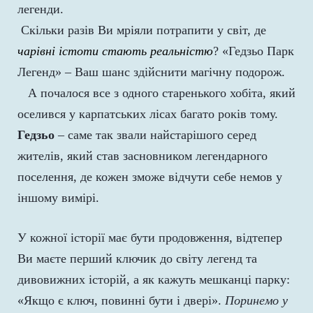
легенди.
Скільки разів Ви мріяли потрапити у світ, де
чарівні істоти стають реальністю
? «Гедзьо Парк
Легенд» – Ваш шанс здійснити магічну подорож.
А почалося все з одного старенького хобіта, який
оселився у карпатських лісах багато років тому.
Гедзьо
– саме так звали найстарішого серед
жителів, який став засновником легендарного
поселення, де кожен зможе відчути себе немов у
іншому вимірі.
У кожної історії має бути продовження, відтепер
Ви маєте перший ключик до світу легенд та
дивовижних історій, а як кажуть мешканці парку:
«Якщо є ключ, повинні бути і двері».
Поринемо у