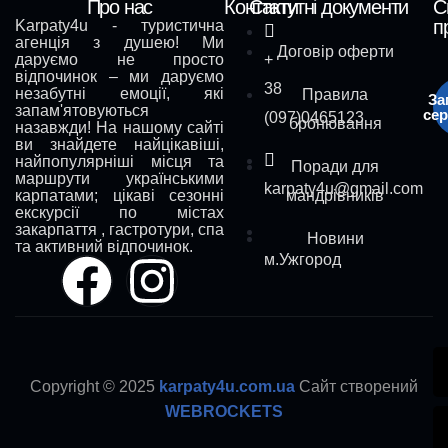
Про нас
Контакти
Статутні документи
С
п
Karpaty4u - туристична
агенція з душею! Ми
Договір оферти
даруємо не просто
+
відпочинок – ми даруємо
38
незабутні емоції, які
Правила
За
запам'ятовуються
сер
(097)0465123
бронювання
назавжди! На нашому сайті
ви знайдете найцікавіші,
найпопулярніші місця та
Поради для
маршрути українськими
karpaty4u@gmail.com
карпатами; цікаві сезонні
мандрівників
екскурсії по містах
закарпаття , гастротури, спа
Новини
та активний відпочинок.
м.Ужгород
Copyright © 2025
karpaty4u.com.ua
Сайт створений
WEBROCKETS