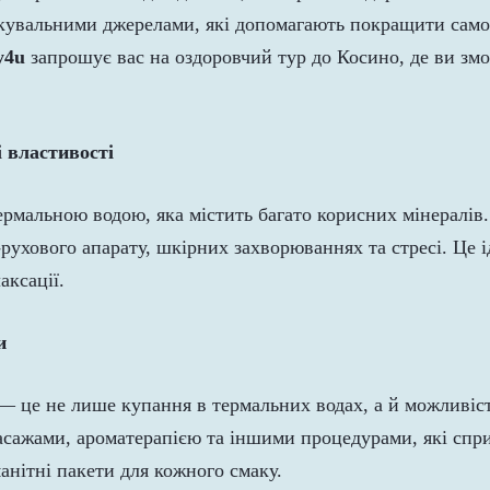
ікувальними джерелами, які допомагають покращити само
y4u
запрошує вас на оздоровчий тур до Косино, де ви зм
.
і властивості
рмальною водою, яка містить багато корисних мінералів
ухового апарату, шкірних захворюваннях та стресі. Це і
аксації.
и
 це не лише купання в термальних водах, а й можливіст
асажами, ароматерапією та іншими процедурами, які спри
нітні пакети для кожного смаку.