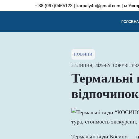
Skip
+ 38 (097)0465123 | karpaty4u@gmail.com | м.Ужго
to
content
ГОЛОВНА
НОВИНИ
22 ЛИПНЯ, 2025
•
BY: COPYRITER2
Термальні 
відпочинок
Термальні води Косино — це