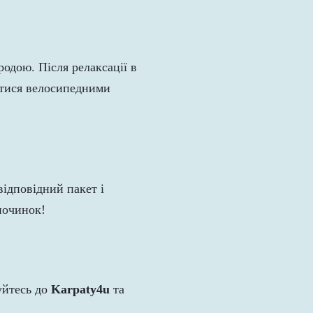
одою. Після релаксації в
итися велосипедними
 відповідний пакет і
починок!
уйтесь до
Karpaty4u
та