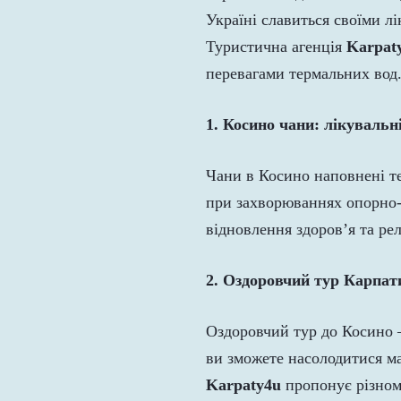
Україні славиться своїми л
Туристична агенція
Karpat
перевагами термальних вод
1. Косино чани: лікувальн
Чани в Косино наповнені те
при захворюваннях опорно-р
відновлення здоров’я та рел
2. Оздоровчий тур Карпат
Оздоровчий тур до Косино —
ви зможете насолодитися м
Karpaty4u
пропонує різнома