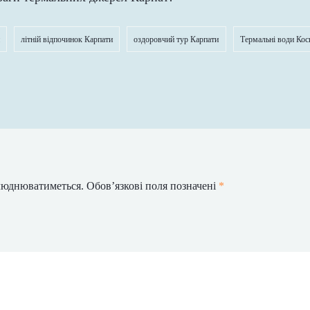
літній відпочинок Карпати
оздоровчий тур Карпати
Термальні води Кос
илюднюватиметься.
Обов’язкові поля позначені
*