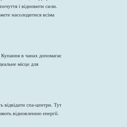
почуття і відновити сили.
ожете насолодитися всіма
. Купання в чанах допомагає
деальне місце для
ь відвідати спа-центри. Тут
яють відновленню енергії.