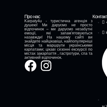
Про нас
Контак
Karpaty4u - туристична агенція з
душею! Ми даруємо не просто
відпочинок – ми даруємо незабутні
емоції, які запам'ятовуються
назавжди! На нашому сайті ви
знайдете найцікавіші, найпопулярніші
місця та маршрути українськими
карпатами; цікаві сезонні екскурсії по
містах закарпаття , гастротури, спа та
активний відпочинок.
м.