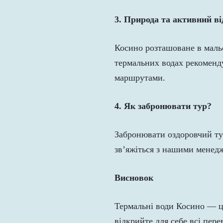
3. Природа та активний в
Косино розташоване в мальо
термальних водах рекоменд
маршрутами.
4. Як забронювати тур?
Забронювати оздоровчий ту
зв’яжіться з нашими менед
Висновок
Термальні води Косино — це
відкрийте для себе всі пер