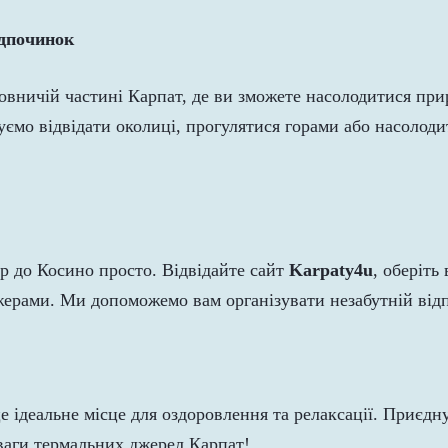
ідпочинок
вничій частині Карпат, де ви зможете насолодитися прир
уємо відвідати околиці, прогулятися горами або насолод
р до Косино просто. Відвідайте сайт
Karpaty4u
, оберіть
жерами. Ми допоможемо вам організувати незабутній від
 ідеальне місце для оздоровлення та релаксації. Приєдн
еваги термальних джерел Карпат!