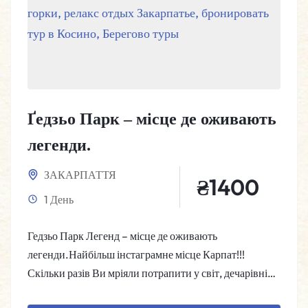
Ґедзьо Парк – місце де оживають
легенди.
ЗАКАРПАТТЯ
₴
1400
1 День
Гедзьо Парк Легенд – місце де оживають
легенди.Найбільш інстаграмне місце Карпат!!!
Скільки разів Ви мріяли потрапити у світ, дечарівні
істоти…