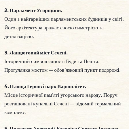
2. Парламент Угорщини.
Один з найгарніших парламентських будинків у світі.
Його архітектура вражає своєю симетрією та
деталізацією.
3. Ланцюговий міст Сечені.
Історичний символ єдності Буди та Пешта.
Прогулянка мостом — обов’язковий пункт подорожі.
4. Площа Героїв і парк Варошлігет.
Місце історичної пам’яті угорського народу. Поруч
розташовані купальні Сечені — відомий термальний
комплекс.
5. Проспект Андраші і Базиліка Святого Іштвана.