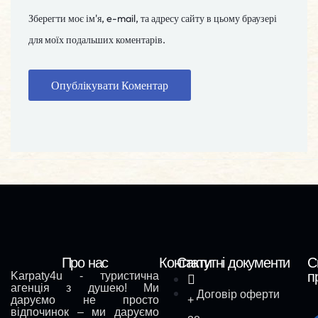
Зберегти моє ім'я, e-mail, та адресу сайту в цьому браузері
для моїх подальших коментарів.
Про нас
Контакти
Статутні документи
С
п
Karpaty4u - туристична
агенція з душею! Ми
Договір оферти
даруємо не просто
+
відпочинок – ми даруємо