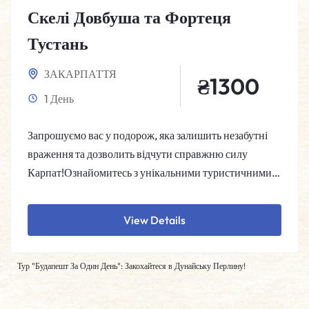
Скелі Довбуша та Фортеця
Тустань
ЗАКАРПАТТЯ
₴
1300
1 День
Запрошуємо вас у подорож, яка залишить незабутні
враження та дозволить відчути справжню силу
Карпат!Ознайомитесь з унікальними туристичними
об'єктами, що дивують…
View Details
Тур "Будапешт За Один День": Закохайтеся в Дунайську Перлину!