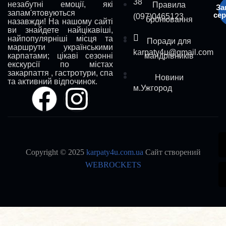
38
незабутні емоції, які
Правила
За
запам'ятовуються
сер
(097)0465123
бронювання
назавжди! На нашому сайті
ви знайдете найцікавіші,
найпопулярніші місця та
Поради для
маршрути українськими
karpaty4u@gmail.com
карпатами; цікаві сезонні
мандрівників
екскурсії по містах
закарпаття , гастротури, спа
Новини
та активний відпочинок.
м.Ужгород
Copyright © 2025
karpaty4u.com.ua
Сайт створений
WEBROCKETS