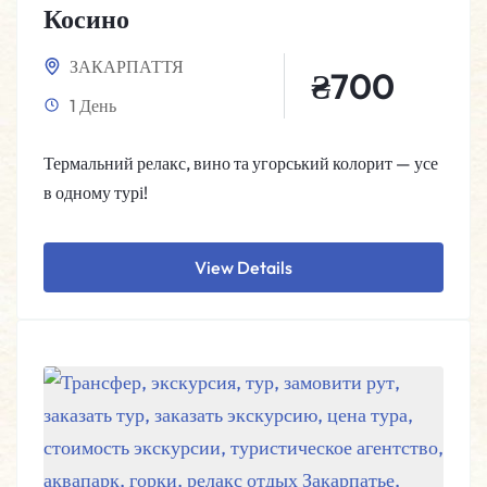
Косино
ЗАКАРПАТТЯ
₴
700
1 День
Термальний релакс, вино та угорський колорит — усе
в одному турі!
View Details