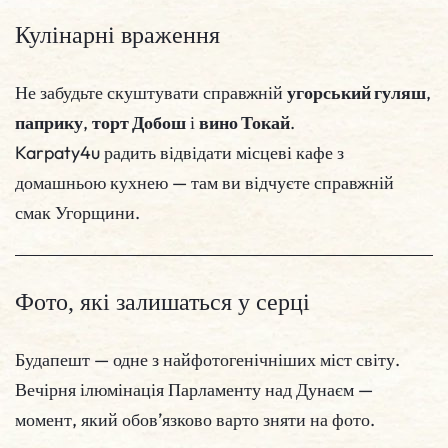
Кулінарні враження
Не забудьте скуштувати справжній
угорський гуляш
,
паприку
,
торт Добош
і
вино Токай
.
Karpaty4u радить відвідати місцеві кафе з
домашньою кухнею — там ви відчуєте справжній
смак Угорщини.
Фото, які залишаться у серці
Будапешт — одне з найфотогенічніших міст світу.
Вечірня ілюмінація Парламенту над Дунаєм —
момент, який обов’язково варто зняти на фото.