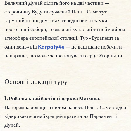
Величний Дунай ділить його на дві частини —
старовинну Буду та сучасний Пешт. Саме тут
гармонійно поєднуються середньовічні замки,
неоготичні собори, термальні купальні та неймовірна
атмосфера європейської столиці. Тур «Будапешт за
один день» від
Karpaty4u
— це ваш шанс побачити
найкраще, що може запропонувати серце Угорщини.
Основні локації туру
1. Рибальський бастіон і церква Матяша.
Панорамна локація з видом на весь Пешт. Саме звідси
відкривається найкращий краєвид на Парламент і
Дунай.