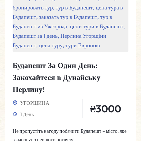
Будапешт За Один День:
Закохайтеся в Дунайську
Перлину!
УГОРЩИНА
₴
3000
1 День
Не пропустіть нагоду побачити Будапешт – місто, яке
зачаровує з першого погляду!