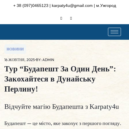
Skip
+ 38 (097)0465123 | karpaty4u@gmail.com | м.Ужгород
to
content
НОВИНИ
16 ЖОВТНЯ, 2025
•
BY: ADMIN
Тур “Будапешт За Один День”:
Закохайтеся в Дунайську
Перлину!
Відчуйте магію Будапешта з Karpaty4u
Будапешт — це місто, яке закохує з першого погляду.