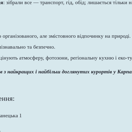
ія
: зібрали все — транспорт, гід, обід; лишається тільки
о організованого, але змістовного відпочинку на природі.
пізнавально та безпечно.
 цінують атмосферу, фотозони, регіональну кухню і еко-т
м з найкращих і найбільш доглянутих курортів у Карп
ення:
ранецька 1