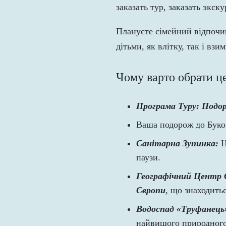
Плануєте сімейний відпочи
дітьми, як влітку, так і взим
Чому варто обрати це
Програма Туру: Подо
Ваша подорож до Буко
Санітарна Зупинка:
Н
паузи.
Географічний Центр 
Європи
,
що знаходитьс
Водоспад «Труфанець
найвищого природного