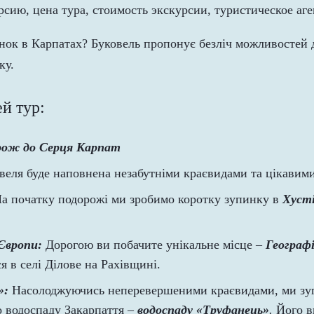
нок в Карпатах? Буковель пропонує безліч можливостей д
ку.
й тур:
рож до Серця Карпат
веля буде наповнена незабутніми краєвидами та цікавим
а початку подорожі ми зробимо коротку зупинку в
Хуст
Європи:
Дорогою ви побачите унікальне місце
–
Географ
я в селі Ділове на Рахівщині.
»:
Насолоджуючись неперевершеними краєвидами, ми зу
 водоспаду Закарпаття
–
водоспаду «Труфанець»
.
Його ви