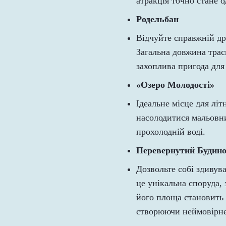
атракція точно стане 
Родельбан
Відчуйте справжній др
Загальна довжина трас
захоплива пригода для
«Озеро Молодості»
Ідеальне місце для лі
насолодитися мальовни
прохолодній воді.
Перевернутий Будин
Дозвольте собі здивув
це унікальна споруда, 
його площа становить 8
створюючи неймовірне