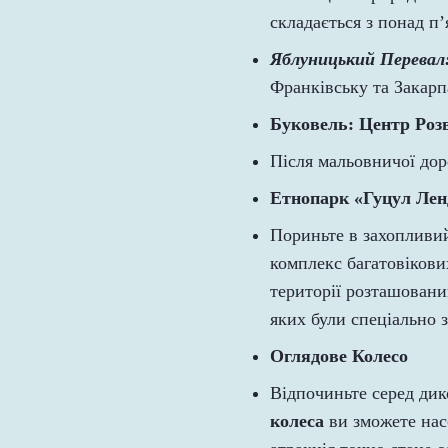
складається з понад п’
Яблуницький Перевал
Франківську та Закар
Буковель: Центр Роз
Після мальовничої дор
Етнопарк «Гуцул Лен
Пориньте в захопливий
комплекс багатовікови
території розташован
яких були спеціально з
Оглядове Колесо
Відпочиньте серед дик
колеса
ви зможете насо