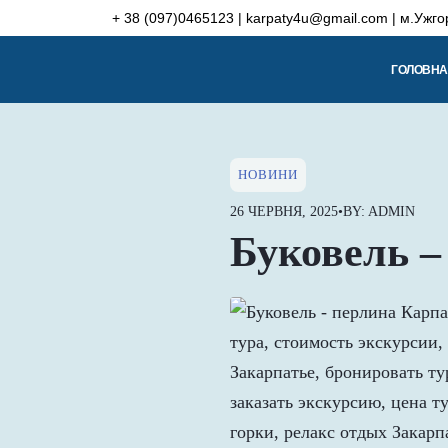
Skip
+ 38 (097)0465123 | karpaty4u@gmail.com | м.Ужго
to
content
ГОЛОВНА
НОВИНИ
26 ЧЕРВНЯ, 2025
•
BY: ADMIN
Буковель –