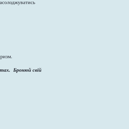
 насолоджуватись
уризм.
атах. Бронюй свій