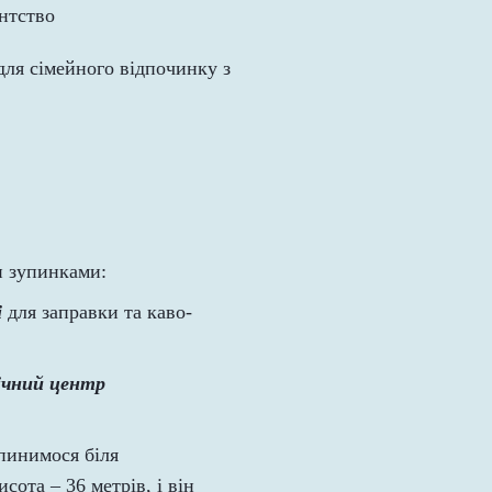
ля сімейного відпочинку з
и зупинками:
і
для заправки та каво-
ічний центр
пинимося біля
сота – 36 метрів, і він