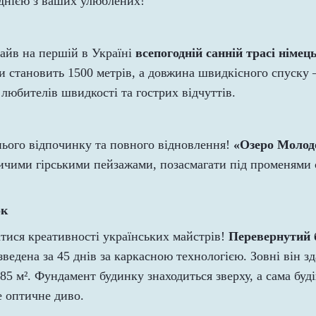
однією з ваших улюблених!
айв на першій в Україні
всепогодній санній трасі німец
и становить 1500 метрів, а довжина швидкісного спуску –
 любителів швидкості та гострих відчуттів.
тнього відпочинку та повного відновлення!
«Озеро Молод
чими гірськими пейзажами, позасмагати під променями 
ок
атися креативності українських майстрів!
Перевернутий 
зведена за 45 днів за каркасною технологією. Зовні він з
5 м². Фундамент будинку знаходиться зверху, а сама будів
 оптичне диво.