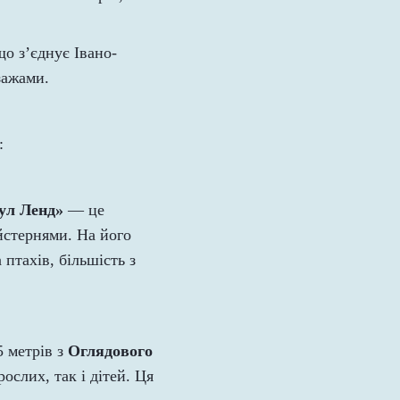
що з’єднує Івано-
зажами.
:
ул Ленд»
— це
йстернями. На його
птахів, більшість з
5 метрів з
Оглядового
слих, так і дітей. Ця