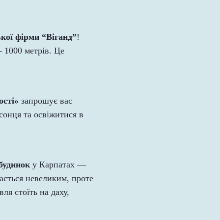
ької фірми “Віганд”
!
 1000 метрів. Це
ості»
запрошує вас
сонця та освіжитися в
будинок
у Карпатах —
дається невеликим, проте
ля стоїть на даху,