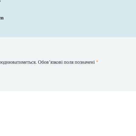
3
om
илюднюватиметься.
Обов’язкові поля позначені
*