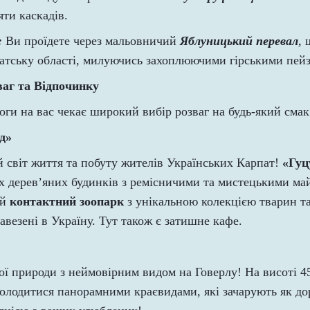
яти каскадів.
:
Ви проїдете через мальовничий
Яблуницький перевал
,
патську області, милуючись захоплюючими гірськими пей
ваг та Відпочинку
оги на вас чекає широкий вибір розваг на будь-який смак
д»
 світ життя та побуту жителів Українських Карпат!
«Гуц
х дерев’яних будинків з ремісничими та мистецькими ма
ий
контактний зоопарк
з унікальною колекцією тварин та 
авезені в Україну. Тут також є затишне кафе.
ої природи з неймовірним видом на Говерлу! На висоті 4
лодитися панорамними краєвидами, які зачарують як доро